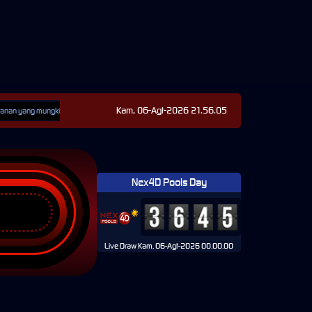
Kam, 06-Agt-2026 21.56.05
ang mungkin ditimbulkan.
Pemeliharaan Terjadwal: MarbleX pada 31-Jul-2026 dari 00.00.00 
Nex4D Pools Day
Live Draw Kam, 06-Agt-2026 00.00.00