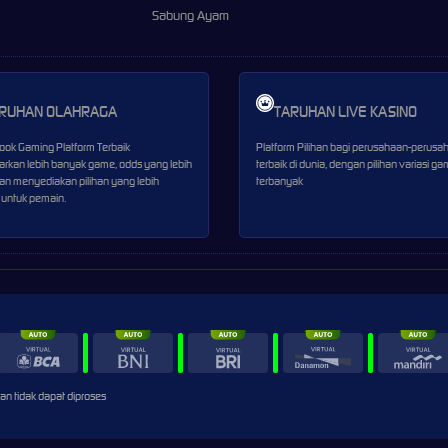
Sabung Ayam
RUHAN OLAHRAGA
TARUHAN LIVE KASINO
ook Gaming Platform Terbaik
Platform Pilihan bagi perusahaan-perusa
kan lebih banyak game, odds yang lebih
terbaik di dunia, dengan pilihan variasi g
 dan menyediakan pilihan yang lebih
terbanyak
untuk pemain.
an tidak dapat diproses