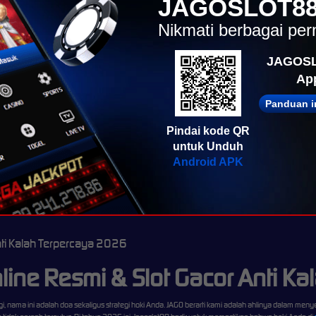
JAGOSLOT88
Nikmati berbagai pe
JAGOS
Ap
Panduan i
Pindai kode QR
untuk Unduh
Android APK
Anti Kalah Terpercaya 2026
Online Resmi & Slot Gacor Anti 
i, nama ini adalah doa sekaligus strategi hoki Anda. JAGO berarti kami adalah ahlinya dalam menye