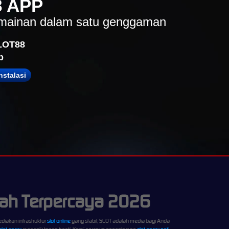
 APP
rmainan dalam satu genggaman
LOT88
p
nstalasi
Kalah Terpercaya 2026
diakan infrastruktur
slot online
yang stabil; SLOT adalah media bagi Anda