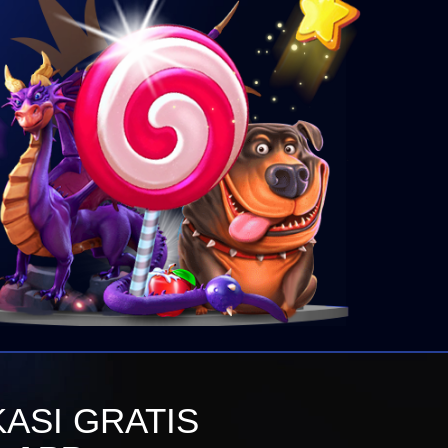
ASI GRATIS