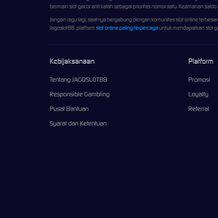
bermain slot gacor anti kalah sebagai prioritas nomor satu. Keamanan sald
Jangan ragu lagi, saatnya bergabung dengan komunitas slot online terbesa
Jagoslot88, platform
slot online paling terpercaya
untuk mendapatkan slot gaco
Kebijaksanaan
Platform
Tentang JAGOSLOT88
Promosi
Responsible Gambling
Loyalty
Pusat Bantuan
Referral
Syarat dan Ketentuan