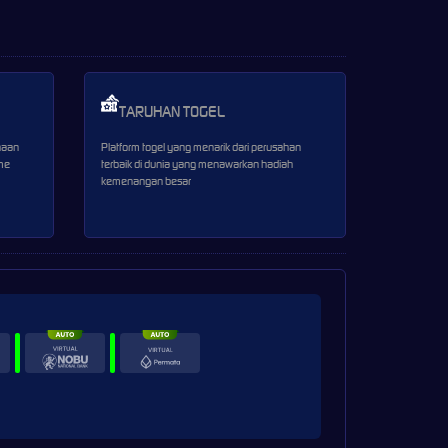
TARUHAN TOGEL
haan
Platform togel yang menarik dari perusahan
ame
terbaik di dunia yang menawarkan hadiah
kemenangan besar