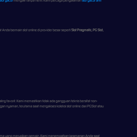
slot gacor
mengalir tanpa henti. Kami percaya pengalaman
slot gacor anti
Anda bermain slot online di provider besar seperti
Slot Pragmatic, PG Slot,
paling favorit. Kami memastikan tidak ada gangguan teknis bersifat non-
gan nyaman, terutama saat mengakses koleksi slot online dari PGSlot atau
 algoritma yang merugikan pemain. Kami menempatkan keamanan Anda saat