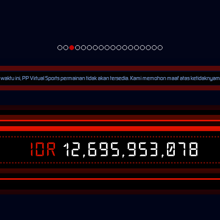
, PP Virtual Sports permainan tidak akan tersedia. Kami memohon maaf atas ketidaknyamanan y
IDR
12,695,953,078