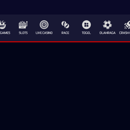
 GAMES
SLOTS
LIVE CASINO
RACE
TOGEL
OLAHRAGA
CRASH